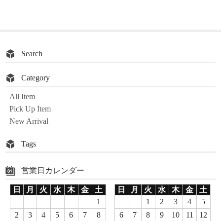
ック道具 手品 道具
Search
Category
All Item
Pick Up Item
New Arrival
Tags
営業日カレンダー
日
月
火
水
木
金
土
日
月
火
水
木
金
土
1
1
2
3
4
5
2
3
4
5
6
7
8
6
7
8
9
10
11
12